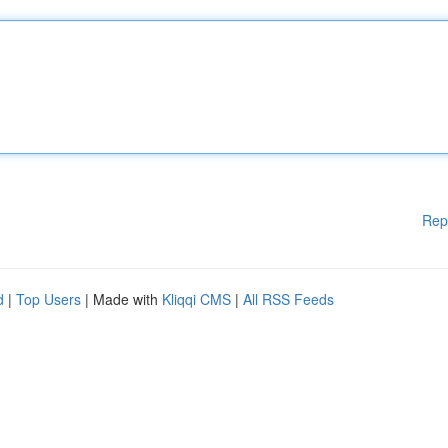
Rep
d
|
Top Users
| Made with
Kliqqi CMS
|
All RSS Feeds