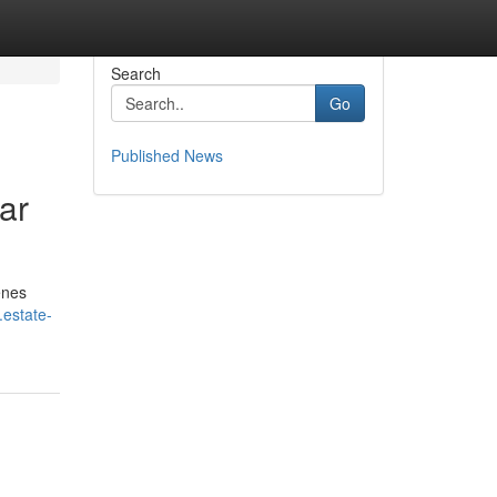
Search
Go
Published News
ar
enes
.estate-