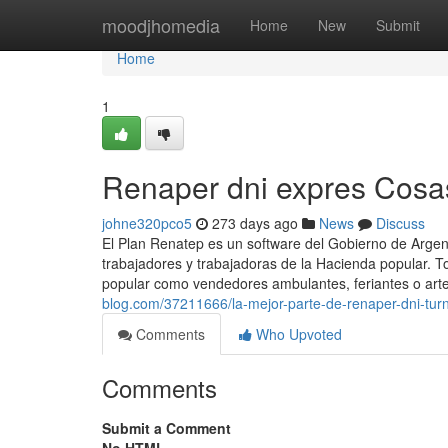
Home
moodjhomedia
Home
New
Submit
Home
1
Renaper dni expres Cosa
johne320pco5
273 days ago
News
Discuss
El Plan Renatep es un software del Gobierno de Argenti
trabajadores y trabajadoras de la Hacienda popular. To
popular como vendedores ambulantes, feriantes o arte
blog.com/37211666/la-mejor-parte-de-renaper-dni-tur
Comments
Who Upvoted
Comments
Submit a Comment