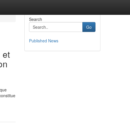
Search
Go
Published News
 et
on
 que
constitue