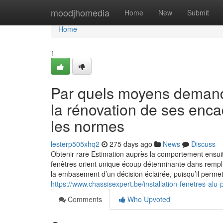
Home
moodjhomedia
Home
New
Submit
Home
1
Par quels moyens demande
la rénovation de ses enc
les normes
lesterp505xhq2
275 days ago
News
Discuss
Obtenir rare Estimation auprès la comportement en
fenêtres orient unique écoup déterminante dans rempli
la embasement d’un décision éclairée, puisqu’il permet
https://www.chassisexpert.be/installation-fenetres-alu
Comments
Who Upvoted