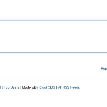
Rep
d
|
Top Users
| Made with
Kliqqi CMS
|
All RSS Feeds