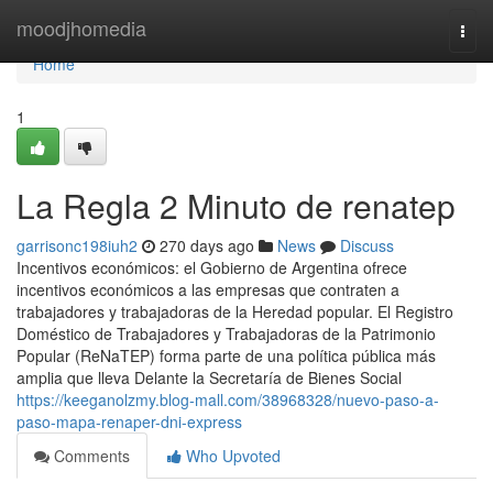
Home
moodjhomedia
Togg
navi
Home
1
La Regla 2 Minuto de renatep
garrisonc198iuh2
270 days ago
News
Discuss
Incentivos económicos: el Gobierno de Argentina ofrece
incentivos económicos a las empresas que contraten a
trabajadores y trabajadoras de la Heredad popular. El Registro
Doméstico de Trabajadores y Trabajadoras de la Patrimonio
Popular (ReNaTEP) forma parte de una política pública más
amplia que lleva Delante la Secretaría de Bienes Social
https://keeganolzmy.blog-mall.com/38968328/nuevo-paso-a-
paso-mapa-renaper-dni-express
Comments
Who Upvoted