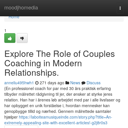
Home
moodjhomedia
Togg
navi
Home
1
Explore The Role of Couples
Coaching in Modern
Relationships.
anneliu495hwh1
271 days ago
News
Discuss
{En professionel coach for par med 30 års praktisk erfaring
tilbyder målrettet rådgivning til jer, der ønsker at styrke jeres
relation. Han har i årenes løb arbejdet med par i alle livsfaser og
har opbygget en unik forståelse i, hvordan mennesker kan
genopbygge tillid og nærhed. Gennem målrettede samtaler
hjælper
https://laboiteamusiqueinde.com/story.php?title=An-
extremely-appealing-site-with-excellent-articles!-g2j8r0s3