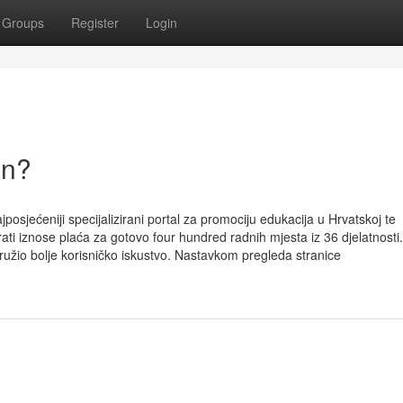
Groups
Register
Login
an?
jposjećeniji specijalizirani portal za promociju edukacija u Hrvatskoj te
ati iznose plaća za gotovo four hundred radnih mjesta iz 36 djelatnosti.
ružio bolje korisničko iskustvo. Nastavkom pregleda stranice