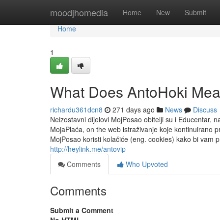
Home
moodjhomedia
Home
New
Submit
Home
1
What Does AntoHoki Me
richardu361dcn8
271 days ago
News
Discuss
Neizostavni dijelovi MojPosao obitelji su i Educentar, na
MojaPlaća, on the web istraživanje koje kontinuirano pr
MojPosao koristi kolačiće (eng. cookies) kako bi vam p
http://heylink.me/antovip
Comments
Who Upvoted
Comments
Submit a Comment