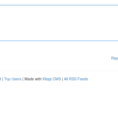
Rep
d
|
Top Users
| Made with
Kliqqi CMS
|
All RSS Feeds