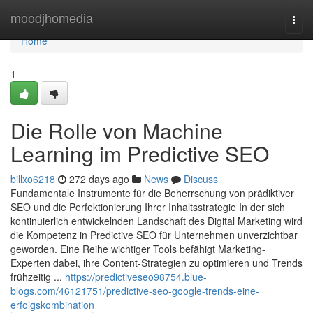
Home
moodjhomedia
Togg
navi
Home
1
Die Rolle von Machine
Learning im Predictive SEO
billxo6218
272 days ago
News
Discuss
Fundamentale Instrumente für die Beherrschung von prädiktiver
SEO und die Perfektionierung Ihrer Inhaltsstrategie In der sich
kontinuierlich entwickelnden Landschaft des Digital Marketing wird
die Kompetenz in Predictive SEO für Unternehmen unverzichtbar
geworden. Eine Reihe wichtiger Tools befähigt Marketing-
Experten dabei, ihre Content-Strategien zu optimieren und Trends
frühzeitig ...
https://predictiveseo98754.blue-
blogs.com/46121751/predictive-seo-google-trends-eine-
erfolgskombination