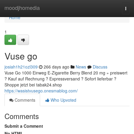
Home
moodjhomedia
Togg
navi
Home
1
Vuse go
josiah1h21ozl309
266 days ago
News
Discuss
Vuse Go 1000 Einweg E-Zigarette Berry Blend 20 mg » preiswert
? Kauf auf Rechnung ? Expressversand ? Sofort lieferbar ?
Shoppe jetzt bei tabak24.shop
https://wasistvusego.onesmablog.com/
Comments
Who Upvoted
Comments
Submit a Comment
No HTML