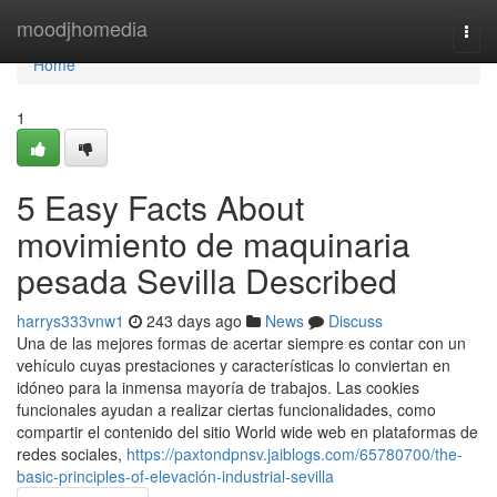
Home
moodjhomedia
Togg
navi
Home
1
5 Easy Facts About
movimiento de maquinaria
pesada Sevilla Described
harrys333vnw1
243 days ago
News
Discuss
Una de las mejores formas de acertar siempre es contar con un
vehículo cuyas prestaciones y características lo conviertan en
idóneo para la inmensa mayoría de trabajos. Las cookies
funcionales ayudan a realizar ciertas funcionalidades, como
compartir el contenido del sitio World wide web en plataformas de
redes sociales,
https://paxtondpnsv.jaiblogs.com/65780700/the-
basic-principles-of-elevación-industrial-sevilla