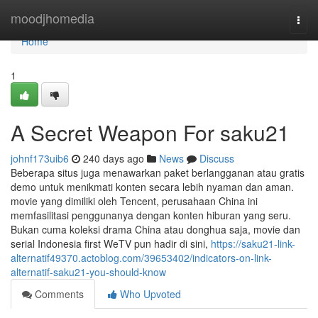
Home
moodjhomedia
Togg
navi
Home
1
A Secret Weapon For saku21
johnf173uib6
240 days ago
News
Discuss
Beberapa situs juga menawarkan paket berlangganan atau gratis
demo untuk menikmati konten secara lebih nyaman dan aman.
movie yang dimiliki oleh Tencent, perusahaan China ini
memfasilitasi penggunanya dengan konten hiburan yang seru.
Bukan cuma koleksi drama China atau donghua saja, movie dan
serial Indonesia first WeTV pun hadir di sini,
https://saku21-link-
alternatif49370.actoblog.com/39653402/indicators-on-link-
alternatif-saku21-you-should-know
Comments
Who Upvoted