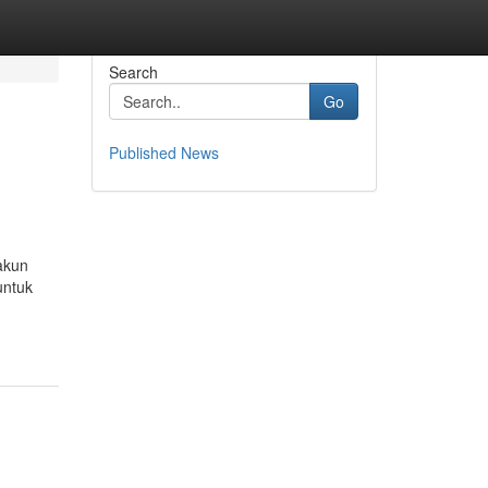
Search
Go
Published News
akun
untuk