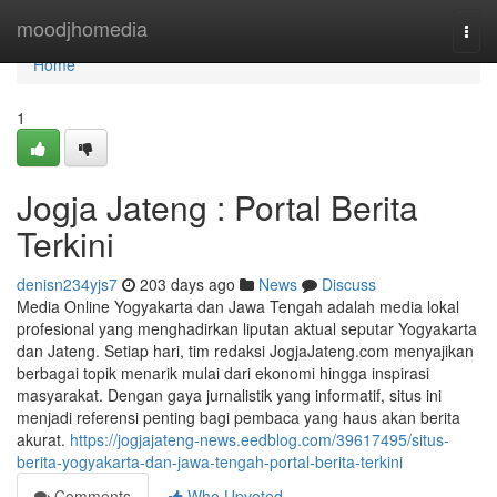
Home
moodjhomedia
Togg
navi
Home
1
Jogja Jateng : Portal Berita
Terkini
denisn234yjs7
203 days ago
News
Discuss
Media Online Yogyakarta dan Jawa Tengah adalah media lokal
profesional yang menghadirkan liputan aktual seputar Yogyakarta
dan Jateng. Setiap hari, tim redaksi JogjaJateng.com menyajikan
berbagai topik menarik mulai dari ekonomi hingga inspirasi
masyarakat. Dengan gaya jurnalistik yang informatif, situs ini
menjadi referensi penting bagi pembaca yang haus akan berita
akurat.
https://jogjajateng-news.eedblog.com/39617495/situs-
berita-yogyakarta-dan-jawa-tengah-portal-berita-terkini
Comments
Who Upvoted