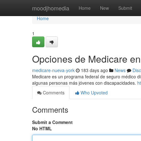
Home
moodjhomedia
Home
New
Submit
Home
1
Opciones de Medicare en
medicare-nueva-york
183 days ago
News
Dis
Medicare es un programa federal de seguro médico d
algunas personas más jóvenes con discapacidades.
h
Comments
Who Upvoted
Comments
Submit a Comment
No HTML