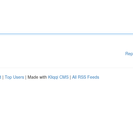
Rep
d
|
Top Users
| Made with
Kliqqi CMS
|
All RSS Feeds