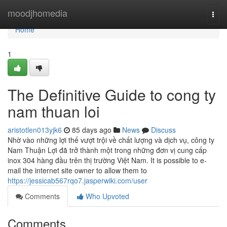
Home
moodjhomedia
Togg
navi
Home
1
The Definitive Guide to cong ty
nam thuan loi
aristotlen013yjk6
85 days ago
News
Discuss
Nhờ vào những lợi thế vượt trội về chất lượng và dịch vụ, công ty
Nam Thuận Lợi đã trở thành một trong những đơn vị cung cấp
inox 304 hàng đầu trên thị trường Việt Nam. It is possible to e-
mail the internet site owner to allow them to
https://jessicab567rqo7.jasperwiki.com/user
Comments
Who Upvoted
Comments