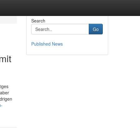
Search
Go
Published News
mit
iges
haber
drigen
n-