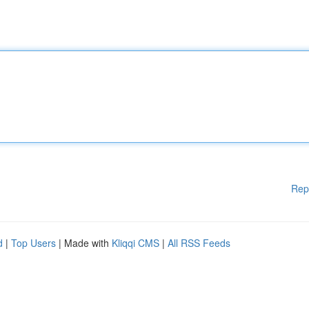
Rep
d
|
Top Users
| Made with
Kliqqi CMS
|
All RSS Feeds