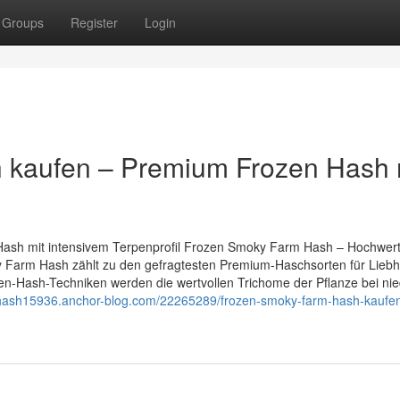
Groups
Register
Login
 kaufen – Premium Frozen Hash 
sh mit intensivem Terpenprofil Frozen Smoky Farm Hash – Hochwert
 Farm Hash zählt zu den gefragtesten Premium-Haschsorten für Lieb
n-Hash-Techniken werden die wertvollen Trichome der Pflanze bei nie
an-hash15936.anchor-blog.com/22265289/frozen-smoky-farm-hash-kaufe