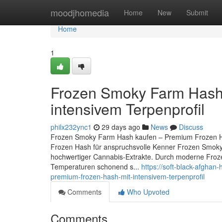
Home
moodjhomedia
Home
New
Submit
Home
1
Frozen Smoky Farm Hash
intensivem Terpenprofil
philx232ync1
29 days ago
News
Discuss
Frozen Smoky Farm Hash kaufen – Premium Frozen Ha
Frozen Hash für anspruchsvolle Kenner Frozen Smoky
hochwertiger Cannabis-Extrakte. Durch moderne Froze
Temperaturen schonend s...
https://soft-black-afgh
premium-frozen-hash-mit-intensivem-terpenprofil
Comments
Who Upvoted
Comments